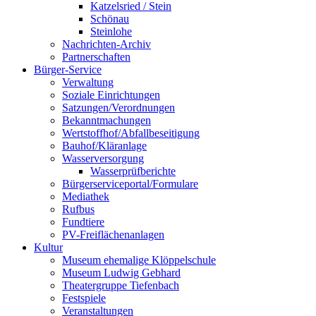
Katzelsried / Stein
Schönau
Steinlohe
Nachrichten-Archiv
Partnerschaften
Bürger-Service
Verwaltung
Soziale Einrichtungen
Satzungen/Verordnungen
Bekanntmachungen
Wertstoffhof/Abfallbeseitigung
Bauhof/Kläranlage
Wasserversorgung
Wasserprüfberichte
Bürgerserviceportal/Formulare
Mediathek
Rufbus
Fundtiere
PV-Freiflächenanlagen
Kultur
Museum ehemalige Klöppelschule
Museum Ludwig Gebhard
Theatergruppe Tiefenbach
Festspiele
Veranstaltungen