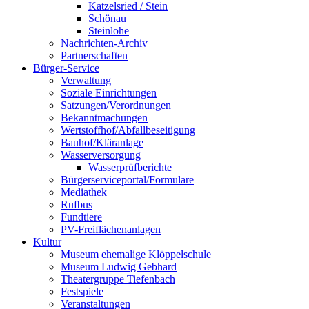
Nachrichten-Archiv
Partnerschaften
Bürger-Service
Verwaltung
Soziale Einrichtungen
Satzungen/Verordnungen
Bekanntmachungen
Wertstoffhof/Abfallbeseitigung
Bauhof/Kläranlage
Wasserversorgung
Wasserprüfberichte
Bürgerserviceportal/Formulare
Mediathek
Rufbus
Fundtiere
PV-Freiflächenanlagen
Kultur
Museum ehemalige Klöppelschule
Museum Ludwig Gebhard
Theatergruppe Tiefenbach
Festspiele
Veranstaltungen
Vereine
Tourismus
Umgebung