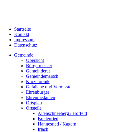
Startseite
Kontakt
Impressum
Datenschutz
Gemeinde
Übersicht
Bürgermeister
Gemeinderat
Gemeindemarsch
Kurzchronik
Gefallene und Vermisste
Ehrenbürger
Ehrenmedaillen
Ortsplan
Ortsteile
Altenschneeberg / Hoffeld
Breitenried
Hannesried / Kagern
Irlach
Katzelsried / Stein
Schönau
Steinlohe