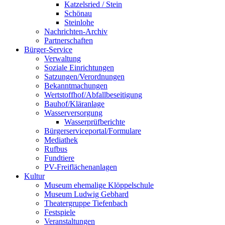
Katzelsried / Stein
Schönau
Steinlohe
Nachrichten-Archiv
Partnerschaften
Bürger-Service
Verwaltung
Soziale Einrichtungen
Satzungen/Verordnungen
Bekanntmachungen
Wertstoffhof/Abfallbeseitigung
Bauhof/Kläranlage
Wasserversorgung
Wasserprüfberichte
Bürgerserviceportal/Formulare
Mediathek
Rufbus
Fundtiere
PV-Freiflächenanlagen
Kultur
Museum ehemalige Klöppelschule
Museum Ludwig Gebhard
Theatergruppe Tiefenbach
Festspiele
Veranstaltungen