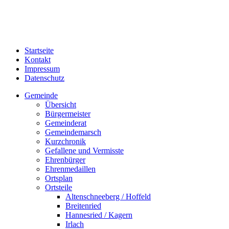
Startseite
Kontakt
Impressum
Datenschutz
Gemeinde
Übersicht
Bürgermeister
Gemeinderat
Gemeindemarsch
Kurzchronik
Gefallene und Vermisste
Ehrenbürger
Ehrenmedaillen
Ortsplan
Ortsteile
Altenschneeberg / Hoffeld
Breitenried
Hannesried / Kagern
Irlach
Katzelsried / Stein
Schönau
Steinlohe