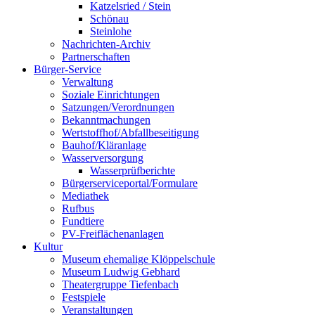
Nachrichten-Archiv
Partnerschaften
Bürger-Service
Verwaltung
Soziale Einrichtungen
Satzungen/Verordnungen
Bekanntmachungen
Wertstoffhof/Abfallbeseitigung
Bauhof/Kläranlage
Wasserversorgung
Wasserprüfberichte
Bürgerserviceportal/Formulare
Mediathek
Rufbus
Fundtiere
PV-Freiflächenanlagen
Kultur
Museum ehemalige Klöppelschule
Museum Ludwig Gebhard
Theatergruppe Tiefenbach
Festspiele
Veranstaltungen
Vereine
Tourismus
Umgebung