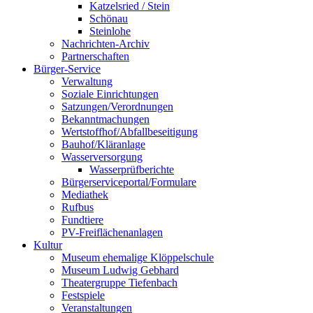
Katzelsried / Stein
Schönau
Steinlohe
Nachrichten-Archiv
Partnerschaften
Bürger-Service
Verwaltung
Soziale Einrichtungen
Satzungen/Verordnungen
Bekanntmachungen
Wertstoffhof/Abfallbeseitigung
Bauhof/Kläranlage
Wasserversorgung
Wasserprüfberichte
Bürgerserviceportal/Formulare
Mediathek
Rufbus
Fundtiere
PV-Freiflächenanlagen
Kultur
Museum ehemalige Klöppelschule
Museum Ludwig Gebhard
Theatergruppe Tiefenbach
Festspiele
Veranstaltungen