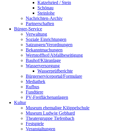
Katzelsried / Stein
Schönau
Steinlohe
Nachrichten-Archiv
Partnerschaften
Bürger-Service
Verwaltung
Soziale Einrichtungen
Satzungen/Verordnungen
Bekanntmachungen
Wertstoffhof/Abfallbeseitigung
Bauhof/Kläranlage
Wasserversorgung
Wasserprüfberichte
Bürgerserviceportal/Formulare
Mediathek
Rufbus
Fundtiere
PV-Freiflächenanlagen
Kultur
Museum ehemalige Klöppelschule
Museum Ludwig Gebhard
Theatergruppe Tiefenbach
Festspiele
Veranstaltungen