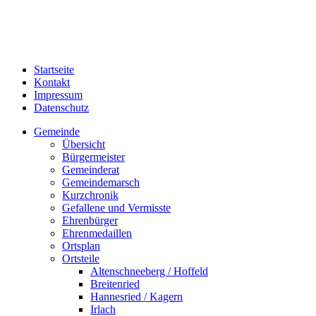
Startseite
Kontakt
Impressum
Datenschutz
Gemeinde
Übersicht
Bürgermeister
Gemeinderat
Gemeindemarsch
Kurzchronik
Gefallene und Vermisste
Ehrenbürger
Ehrenmedaillen
Ortsplan
Ortsteile
Altenschneeberg / Hoffeld
Breitenried
Hannesried / Kagern
Irlach
Katzelsried / Stein
Schönau
Steinlohe