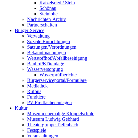
Nachrichten-Archiv
Partnerschaften
Bürger-Service
Verwaltung
Soziale Einrichtungen
Satzungen/Verordnungen
Bekanntmachungen
Wertstoffhof/Abfallbeseitigung
Bauhof/Kläranlage
Wasserversorgung
Wasserprüfberichte
Bürgerserviceportal/Formulare
Mediathek
Rufbus
Fundtiere
PV-Freiflächenanlagen
Kultur
Museum ehemalige Klöppelschule
Museum Ludwig Gebhard
Theatergruppe Tiefenbach
Festspiele
Veranstaltungen
Vereine
Tourismus
Umgebung